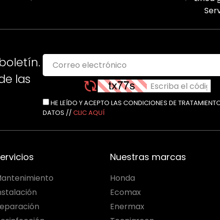
Serv
boletín.
e las
HE LEÍDO Y ACEPTO LAS CONDICIONES DE TRATAMIENT
DATOS //
CLIC AQUÍ
ervicios
Nuestras marcas
antenimiento
Honda
nstalación
Ecomax
eparación
Enermax