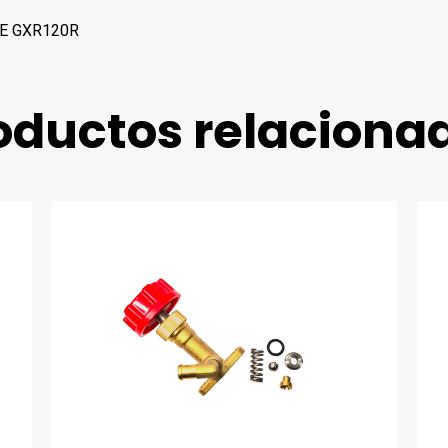
E GXR120R
oductos relaciona