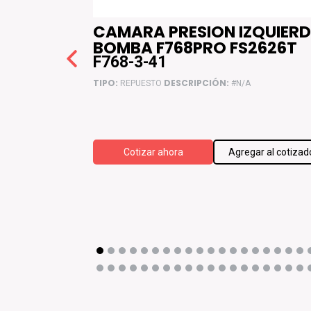
E15SST
CAMARA PRESION IZQUIER
BOMBA F768PRO FS2626T
F768-3-41
TIPO:
DESCRIPCIÓN:
REPUESTO
#N/A
ar al cotizador
Cotizar ahora
Agregar al cotizad