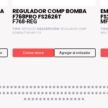
DA
REGULADOR COMP BOMBA
EM
F768PRO FS2626T
FS
F768-REG
MF
TIPO:
DESCRIPCIÓN:
TIPO
REPUESTO
REGULADOR COMP
BOMBA F768 WR-133
WR-1
or
Cotizar ahora
Agregar al cotizador