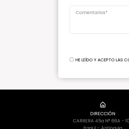
HE LEÍDO Y ACEPTO LAS C
DIRECCIÓN
CARRERA 45a N° 66A - 1
Itagüí - Antioquia