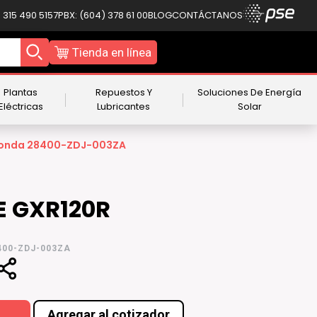
 315 490 5157
PBX: (604) 378 61 00
BLOG
CONTÁCTANOS
Tienda en línea
Plantas
Repuestos Y
Soluciones De Energía
Eléctricas
Lubricantes
Solar
Honda 28400-ZDJ-003ZA
 GXR120R
400-ZDJ-003ZA
Agregar al cotizador