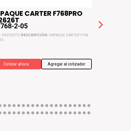
PAQUE CARTER F768PRO
EMPAQUE
2626T
F768PRO 
768-2-05
MF768-2-3
:
DESCRIPCIÓN:
TIPO:
D
REPUESTO
EMPAQUE CARTER F768
REPUESTO
33
F768 WR-133
Cotizar ahora
Agregar al cotizador
Cotizar ah