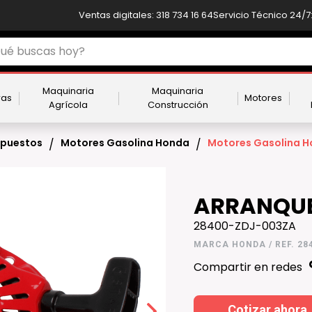
Ventas digitales: 318 734 16 64
Servicio Técnico 24/7:
Maquinaria
Maquinaria
ras
Motores
Agrícola
Construcción
puestos
Motores Gasolina Honda
Motores Gasolina 
/
/
ARRANQUE
28400-ZDJ-003ZA
MARCA HONDA / REF. 28
Compartir en redes
Cotizar ahora