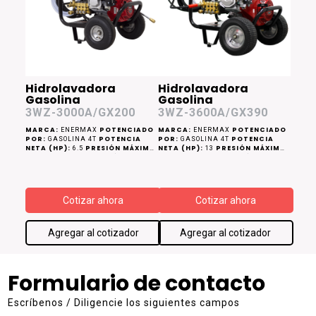
Hidrolavadora
Hidrolavadora
Gasolina
Gasolina
3WZ-3000A/GX200
3WZ-3600A/GX390
MARCA:
POTENCIADO
MARCA:
POTENCIADO
ENERMAX
ENERMAX
POR:
POTENCIA
POR:
POTENCIA
GASOLINA 4T
GASOLINA 4T
NETA (HP):
PRESIÓN MÁXIMA
NETA (HP):
PRESIÓN MÁXIMA
6.5
13
(PSI):
CAUDAL MÁXIMO
(PSI):
CAUDAL MÁXIMO
2300
3600
(LPM):
(LPM):
12.6
18.2
Cotizar ahora
Cotizar ahora
Agregar al cotizador
Agregar al cotizador
Formulario de contacto
Escríbenos / Diligencie los siguientes campos