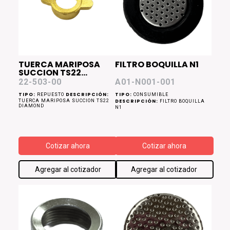
TUERCA MARIPOSA
FILTRO BOQUILLA N1
SUCCION TS22
DIAMOND
22-503-00
A01-N001-001
TIPO:
DESCRIPCIÓN:
TIPO:
REPUESTO
CONSUMIBLE
TUERCA MARIPOSA SUCCION TS22
DESCRIPCIÓN:
FILTRO BOQUILLA
DIAMOND
N1
Cotizar ahora
Cotizar ahora
Agregar al cotizador
Agregar al cotizador