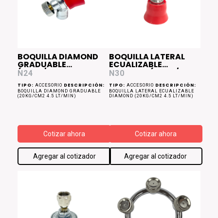
BOQUILLA DIAMOND
BOQUILLA LATERAL
GRADUABLE
ECUALIZABLE
(20Kg/cm2 4.5
DIAMOND (20Kg/cm2
N24
N30
Lt/min)
4.5 Lt/min)
TIPO:
DESCRIPCIÓN:
TIPO:
DESCRIPCIÓN:
ACCESORIO
ACCESORIO
BOQUILLA DIAMOND GRADUABLE
BOQUILLA LATERAL ECUALIZABLE
(20KG/CM2 4.5 LT/MIN)
DIAMOND (20KG/CM2 4.5 LT/MIN)
Cotizar ahora
Cotizar ahora
Agregar al cotizador
Agregar al cotizador