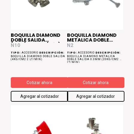
BOQUILLA DIAMOND
BOQUILLA DIAMOND
DOBLE SALIDA
METALICA DOBLE
(4Kg/cm2 2 Lt/min)
SALIDA 0.3mm
N10
N2
(20Kg/cm2 2 Lt/min)
TIPO:
DESCRIPCIÓN:
TIPO:
DESCRIPCIÓN:
ACCESORIO
ACCESORIO
BOQUILLA DIAMOND DOBLE SALIDA
BOQUILLA DIAMOND METALICA
(4KG/CM2 2 LT/MIN)
DOBLE SALIDA 0.3MM (20KG/CM2 2
LT/MIN)
Cotizar ahora
Cotizar ahora
Agregar al cotizador
Agregar al cotizador