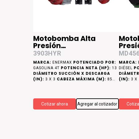
Motobomba Alta
Moto
Presión
Presi
Desensamblada
Dese
3903HYR
MD456
MARCA:
POTENCIADO POR:
MARCA:
ENERMAX
POTENCIA NETA (HP):
PO
GASOLINA 4T
13
DIÉSEL
DIÁMETRO SUCCIÓN X DESCARGA
DIÁMETR
(IN):
CABEZA MÁXIMA (M):
(IN):
3 X 3
85
3 X
CAUDAL MÁXIMO (LPM):
CAUDAL 
900
Cotizar ahora
Agregar al cotizador
Cotiz