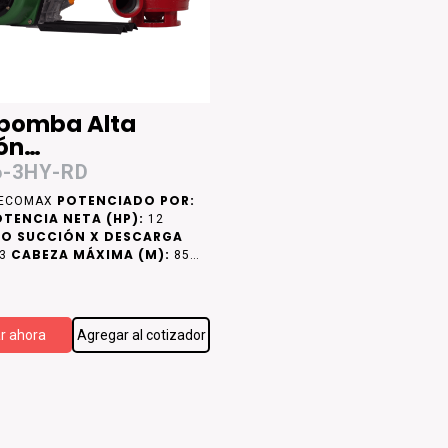
bomba Alta
ón
nsamblada
-3HY-RD
POTENCIADO POR:
ECOMAX
TENCIA NETA (HP):
12
O SUCCIÓN X DESCARGA
CABEZA MÁXIMA (M):
 3
85
MÁXIMO (LPM):
900
ar ahora
Agregar al cotizador