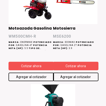
Motoazada Gasolina
Motosierra
WM500CMH-R
MSE6200
MARCA:
POTENCIADO
MARCA:
POTENCIADO
ENERMAX
ECOMAX
POR:
POTENCIA
POR:
POTENCIA
GASOLINA 4T
GASOLINA 2T
NETA (HP):
TIPO DE
NETA (HP):
5.5
3.9
ARRANQUE:
MANUAL (RETRÁCTIL)
VELOCIDADES:
DOS ADELANTE Y
ANCHO DE
UNA HACIA ATRÁS
TRABAJO (CM):
50 - 100
PROFUNDIDAD DE TRABAJO
Cotizar ahora
Cotizar ahora
(CM):
15 - 25
Agregar al cotizador
Agregar al cotizador