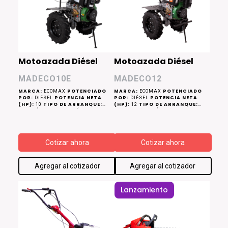
Motoazada Diésel
Motoazada Diésel
MADECO10E
MADECO12
MARCA:
POTENCIADO
MARCA:
POTENCIADO
ECOMAX
ECOMAX
POR:
POTENCIA NETA
POR:
POTENCIA NETA
DIÉSEL
DIÉSEL
(HP):
TIPO DE ARRANQUE:
(HP):
TIPO DE ARRANQUE:
10
12
12V-ELÉCTRICO Y RETRÁCTIL
MANUAL (RETRÁCTIL)
VELOCIDADES:
VELOCIDADES:
DOS ADELANTE Y
DOS ADELANTE Y
UNA HACIA ATRÁS. CON
UNA HACIA ATRÁS. CON
MULTIPLICADOR PARA BAJA (L) Y
MULTIPLICADOR PARA BAJA (L) Y
ANCHO DE TRABAJO
ANCHO DE TRABAJO
ALTA (H)
ALTA (H)
(CM):
PROFUNDIDAD DE
(CM):
PROFUNDIDAD DE
140
140
Cotizar ahora
Cotizar ahora
TRABAJO (CM):
TRABAJO (CM):
15 - 30
15 - 30
Agregar al cotizador
Agregar al cotizador
Lanzamiento