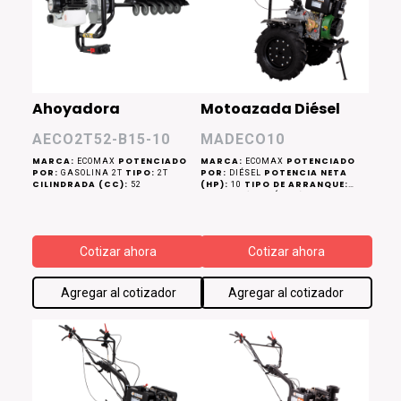
Ahoyadora
Motoazada Diésel
AECO2T52-B15-10
MADECO10
MARCA:
POTENCIADO
MARCA:
POTENCIADO
ECOMAX
ECOMAX
POR:
TIPO:
POR:
POTENCIA NETA
GASOLINA 2T
2T
DIÉSEL
CILINDRADA (CC):
(HP):
TIPO DE ARRANQUE:
52
10
MANUAL (RETRÁCTIL)
VELOCIDADES:
DOS ADELANTE Y
ANCHO DE
UNA HACIA ATRÁS
TRABAJO (CM):
140
PROFUNDIDAD DE TRABAJO
Cotizar ahora
Cotizar ahora
(CM):
15 - 30
Agregar al cotizador
Agregar al cotizador