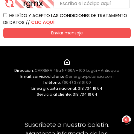
HE LEÍDO Y ACEPTO LAS CONDICIONES DE TRATAMIENTO
DE DATOS //
CLIC AQUÍ
Enviar mensaje
Direccion:
CARRERA 45a N° 66A - 100 Itagüí - Antioquia
Email: servicioalcliente
@energiaypotencia.com
Teléfono:
(604) 378 61 00
Línea gratuita nacional: 318 734 16 64
Servicio al cliente: 318 734 16 64
0
Suscríbete a nuestro boletín.
NO TIENES PRODUCTOS
Mantente informado de las
PARA COTIZAR