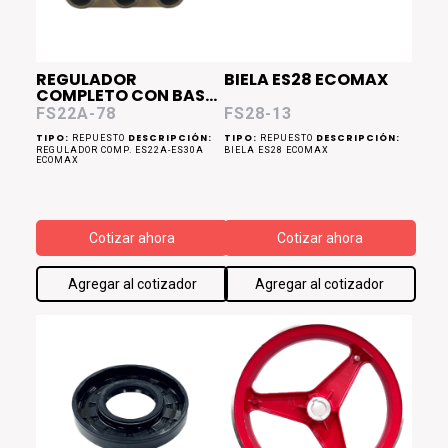
REGULADOR
BIELA ES28 ECOMAX
COMPLETO CON BASE
ES22A ECOMAX
FS22A-78
FS28-13
TIPO:
DESCRIPCIÓN:
TIPO:
DESCRIPCIÓN:
REPUESTO
REPUESTO
REGULADOR COMP. ES22A-ES30A
BIELA ES28 ECOMAX
ECOMAX
Cotizar ahora
Cotizar ahora
Agregar al cotizador
Agregar al cotizador