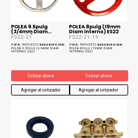
POLEA 9.5pulg
POLEA 8pulg (19mm
(3/4mm Diam
Diam interno) ES22
interno) ES22
FS22-21
FS22-21-19
TIPO:
DESCRIPCIÓN:
TIPO:
DESCRIPCIÓN:
REPUESTO
REPUESTO
POLEA 9.5PULG (3/4MM DIAM
POLEA 8PULG (19MM DIAM
INTERNO) ES22
INTERNO) ES22
Cotizar ahora
Cotizar ahora
Agregar al cotizador
Agregar al cotizador