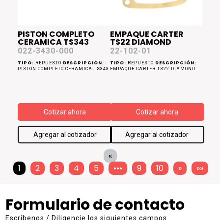
PISTON COMPLETO
EMPAQUE CARTER
CERAMICA TS343
TS22 DIAMOND
022-3430-000
22-102-01
TIPO:
DESCRIPCIÓN:
TIPO:
DESCRIPCIÓN:
REPUESTO
REPUESTO
PISTON COMPLETO CERAMICA TS343
EMPAQUE CARTER TS22 DIAMOND
Cotizar ahora
Cotizar ahora
Agregar al cotizador
Agregar al cotizador
«
1
2
3
4
5
•••
9
10
»
»»
Formulario de contacto
Escríbenos / Diligencie los siguientes campos