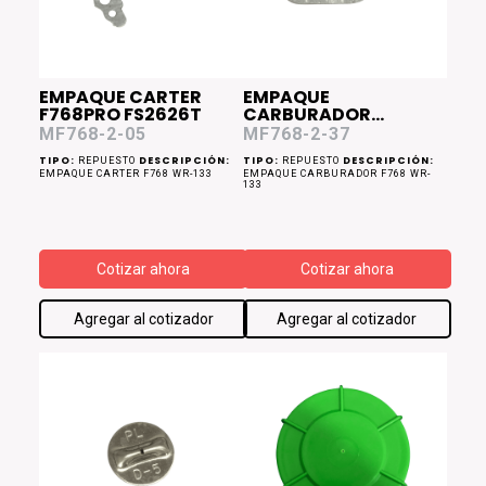
EMPAQUE CARTER
EMPAQUE
F768PRO FS2626T
CARBURADOR
F768PRO FS2626T
MF768-2-05
MF768-2-37
TIPO:
DESCRIPCIÓN:
TIPO:
DESCRIPCIÓN:
REPUESTO
REPUESTO
EMPAQUE CARTER F768 WR-133
EMPAQUE CARBURADOR F768 WR-
133
Cotizar ahora
Cotizar ahora
Agregar al cotizador
Agregar al cotizador