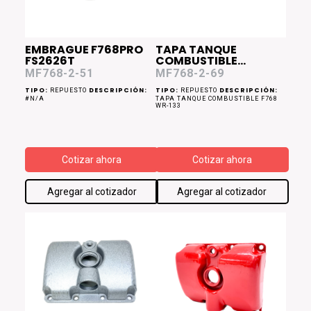
EMBRAGUE F768PRO
TAPA TANQUE
FS2626T
COMBUSTIBLE
F768PRO FS2626T
MF768-2-51
MF768-2-69
TIPO:
DESCRIPCIÓN:
TIPO:
DESCRIPCIÓN:
REPUESTO
REPUESTO
#N/A
TAPA TANQUE COMBUSTIBLE F768
WR-133
Cotizar ahora
Cotizar ahora
Agregar al cotizador
Agregar al cotizador