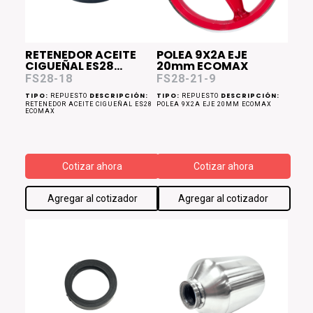
RETENEDOR ACEITE
POLEA 9X2A EJE
CIGUEÑAL ES28
20mm ECOMAX
ECOMAX 25x52x8
FS28-18
FS28-21-9
TIPO:
DESCRIPCIÓN:
TIPO:
DESCRIPCIÓN:
REPUESTO
REPUESTO
RETENEDOR ACEITE CIGUEÑAL ES28
POLEA 9X2A EJE 20MM ECOMAX
ECOMAX
Cotizar ahora
Cotizar ahora
Agregar al cotizador
Agregar al cotizador