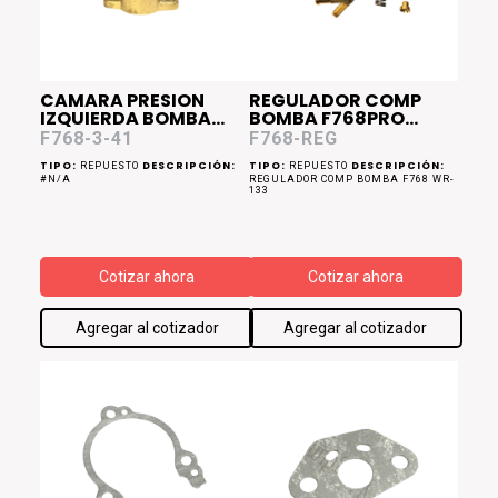
CAMARA PRESION
REGULADOR COMP
IZQUIERDA BOMBA
BOMBA F768PRO
F768PRO FS2626T
FS2626T
F768-3-41
F768-REG
TIPO:
DESCRIPCIÓN:
TIPO:
DESCRIPCIÓN:
REPUESTO
REPUESTO
#N/A
REGULADOR COMP BOMBA F768 WR-
133
Cotizar ahora
Cotizar ahora
Agregar al cotizador
Agregar al cotizador