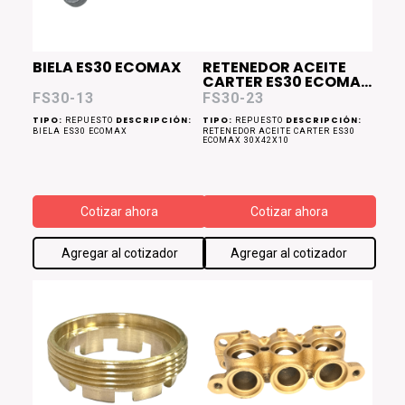
BIELA ES30 ECOMAX
RETENEDOR ACEITE
CARTER ES30 ECOMAX
30x42x10
FS30-13
FS30-23
TIPO:
DESCRIPCIÓN:
TIPO:
DESCRIPCIÓN:
REPUESTO
REPUESTO
BIELA ES30 ECOMAX
RETENEDOR ACEITE CARTER ES30
ECOMAX 30X42X10
Cotizar ahora
Cotizar ahora
Agregar al cotizador
Agregar al cotizador