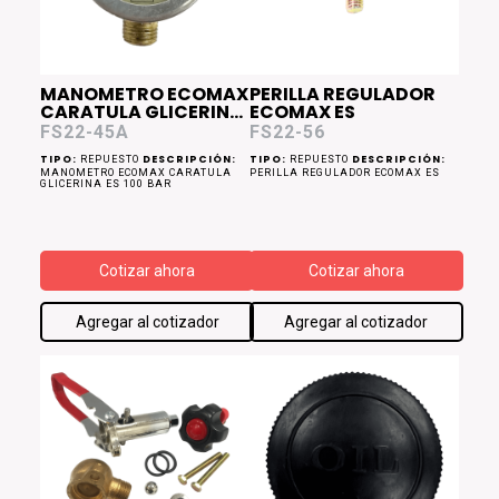
MANOMETRO ECOMAX
PERILLA REGULADOR
CARATULA GLICERINA
ECOMAX ES
ES 100 bar
FS22-45A
FS22-56
TIPO:
DESCRIPCIÓN:
TIPO:
DESCRIPCIÓN:
REPUESTO
REPUESTO
MANOMETRO ECOMAX CARATULA
PERILLA REGULADOR ECOMAX ES
GLICERINA ES 100 BAR
Cotizar ahora
Cotizar ahora
Agregar al cotizador
Agregar al cotizador