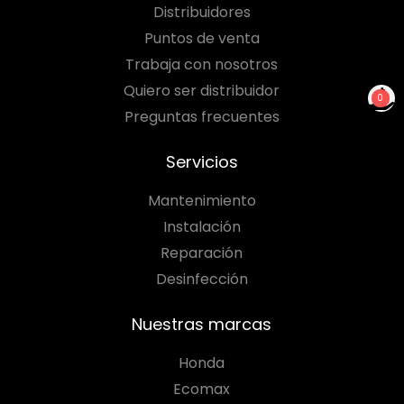
Distribuidores
Puntos de venta
Trabaja con nosotros
Quiero ser distribuidor
0
Preguntas frecuentes
NO TIENES PRODUCTOS
PARA COTIZAR
Servicios
Mantenimiento
Instalación
Reparación
Desinfección
Nuestras marcas
Honda
Ecomax