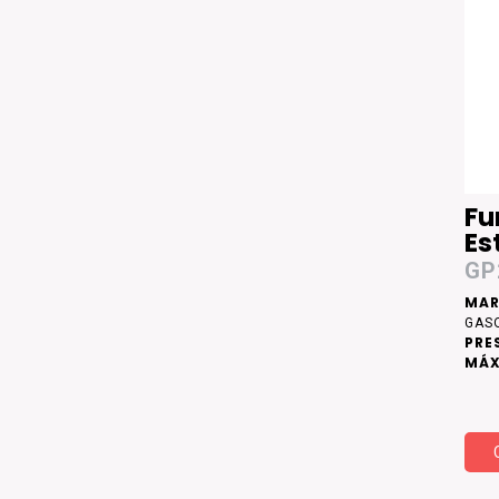
Fu
Es
GP
MAR
GAS
PRE
MÁX
DE 
ACE