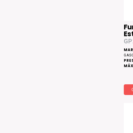
Fu
Es
GP
MAR
GAS
PRE
MÁX
DE 
ACE