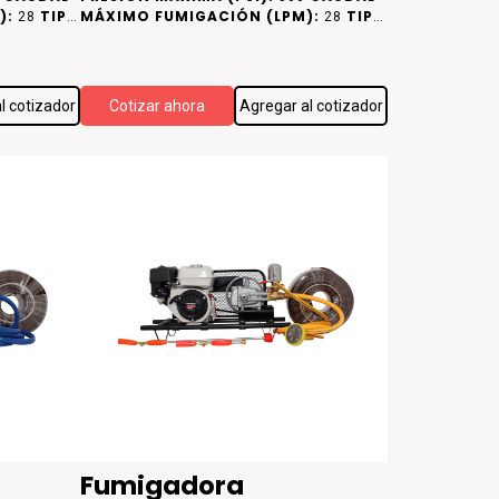
):
TIPO
MÁXIMO FUMIGACIÓN (LPM):
TIPO
28
28
DE CAMISA DE CILINDRO:
MISA DE
CAMISA DE
ACERO
l cotizador
Cotizar ahora
Agregar al cotizador
Fumigadora