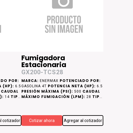
Fumigadora
Estacionaria
GX200-TCS28
DO POR:
MARCA:
POTENCIADO POR:
ENERMAX
 (HP):
POTENCIA NETA (HP):
6.5
GASOLINA 4T
6.5
CAUDAL
PRESIÓN MÁXIMA (PSI):
CAUDAL
0
500
):
TIPO
MÁXIMO FUMIGACIÓN (LPM):
TIPO
14
28
DE CAMISA DE CILINDRO:
MISA DE
CAMISA DE
ACERO
l cotizador
Cotizar ahora
Agregar al cotizador