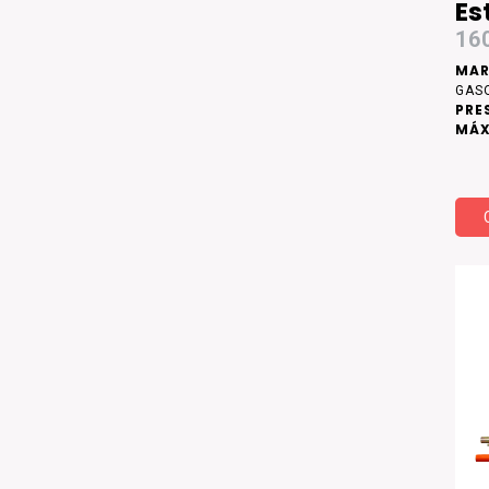
Es
16
MAR
GAS
PRE
MÁX
DE 
ACE