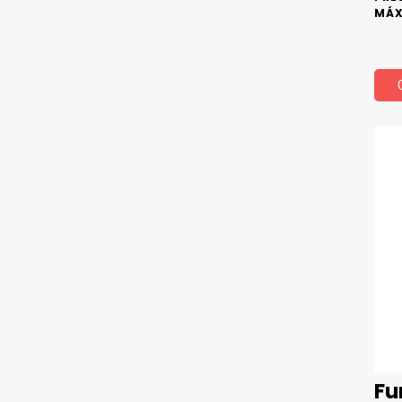
MÁX
DE 
ACE
Fu