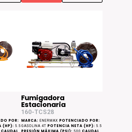
Fumigadora
Estacionaria
160-TCS28
DO POR:
MARCA:
POTENCIADO POR:
ENERMAX
 (HP):
POTENCIA NETA (HP):
5.5
GASOLINA 4T
5.5
CAUDAL
PRESIÓN MÁXIMA (PSI):
CAUDAL
0
500