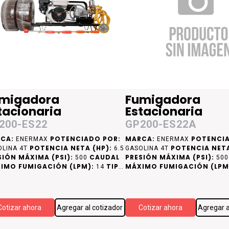
migadora
Fumigadora
tacionaria
Estacionaria
200-ES22
GP200-ES22A
CA:
POTENCIADO POR:
MARCA:
POTENCIA
ENERMAX
ENERMAX
POTENCIA NETA (HP):
POTENCIA NETA
OLINA 4T
6.5
GASOLINA 4T
SIÓN MÁXIMA (PSI):
CAUDAL
PRESIÓN MÁXIMA (PSI):
500
50
IMO FUMIGACIÓN (LPM):
TIPO
MÁXIMO FUMIGACIÓN (LPM
14
CAMISA DE CILINDRO:
DE CAMISA DE CILINDRO:
CAMISA DE
CA
RO
ACERO
Cotizar ahora
Agregar al cotizador
Cotizar ahora
Agregar a