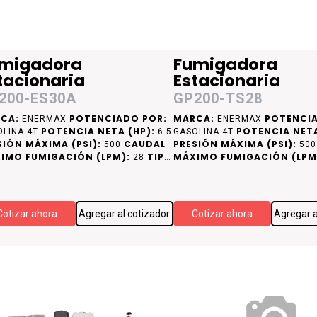
migadora
Fumigadora
tacionaria
Estacionaria
200-ES30A
GP200-TS28
CA:
POTENCIADO POR:
MARCA:
POTENCIA
ENERMAX
ENERMAX
POTENCIA NETA (HP):
POTENCIA NETA
OLINA 4T
6.5
GASOLINA 4T
SIÓN MÁXIMA (PSI):
CAUDAL
PRESIÓN MÁXIMA (PSI):
500
50
IMO FUMIGACIÓN (LPM):
TIPO
MÁXIMO FUMIGACIÓN (LPM
28
CAMISA DE CILINDRO:
DE CAMISA DE CILINDRO:
CAMISA DE
CA
RO
ACERO
Cotizar ahora
Agregar al cotizador
Cotizar ahora
Agregar a