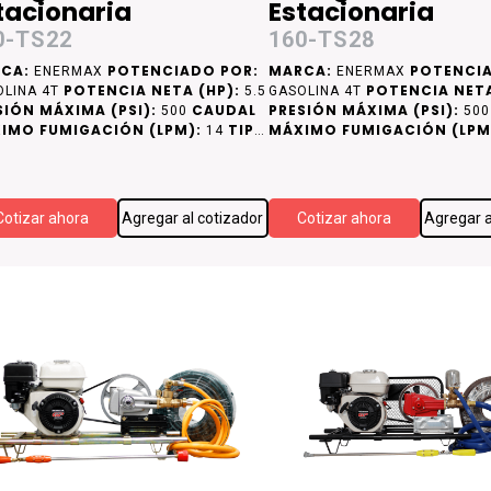
tacionaria
Estacionaria
0-TS22
160-TS28
CA:
POTENCIADO POR:
MARCA:
POTENCIA
ENERMAX
ENERMAX
POTENCIA NETA (HP):
POTENCIA NETA
OLINA 4T
5.5
GASOLINA 4T
SIÓN MÁXIMA (PSI):
CAUDAL
PRESIÓN MÁXIMA (PSI):
500
50
IMO FUMIGACIÓN (LPM):
TIPO
MÁXIMO FUMIGACIÓN (LPM
14
CAMISA DE CILINDRO:
DE CAMISA DE CILINDRO:
CAMISA DE
CA
RO
ACERO
Cotizar ahora
Agregar al cotizador
Cotizar ahora
Agregar a