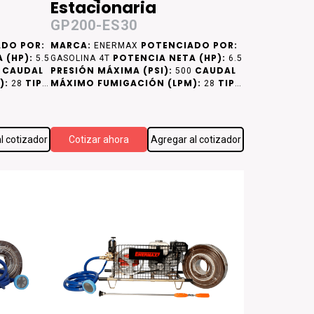
Estacionaria
GP200-ES30
DO POR:
MARCA:
POTENCIADO POR:
ENERMAX
 (HP):
POTENCIA NETA (HP):
5.5
GASOLINA 4T
6.5
CAUDAL
PRESIÓN MÁXIMA (PSI):
CAUDAL
0
500
):
TIPO
MÁXIMO FUMIGACIÓN (LPM):
TIPO
28
28
DE CAMISA DE CILINDRO:
MISA DE
CAMISA DE
ACERO
l cotizador
Cotizar ahora
Agregar al cotizador