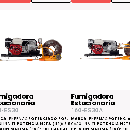
migadora
Fumigadora
tacionaria
Estacionaria
0-ES30
160-ES30A
CA:
POTENCIADO POR:
MARCA:
POTENCIA
ENERMAX
ENERMAX
POTENCIA NETA (HP):
POTENCIA NETA
OLINA 4T
5.5
GASOLINA 4T
SIÓN MÁXIMA (PSI):
CAUDAL
PRESIÓN MÁXIMA (PSI):
500
50