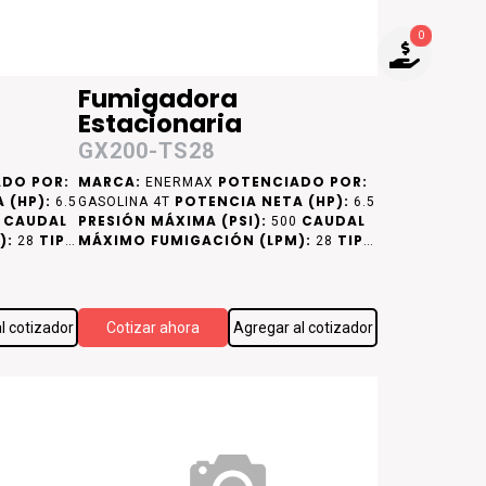
0
NO TIENES PRODUCTOS PARA
Fumigadora
COTIZAR
Estacionaria
GX200-TS28
DO POR:
MARCA:
POTENCIADO POR:
ENERMAX
 (HP):
POTENCIA NETA (HP):
6.5
GASOLINA 4T
6.5
CAUDAL
PRESIÓN MÁXIMA (PSI):
CAUDAL
0
500
):
TIPO
MÁXIMO FUMIGACIÓN (LPM):
TIPO
28
28
DE CAMISA DE CILINDRO:
MISA DE
CAMISA DE
ACERO
l cotizador
Cotizar ahora
Agregar al cotizador