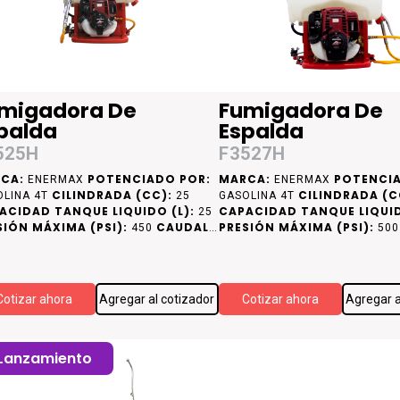
migadora De
Fumigadora De
palda
Espalda
525H
F3527H
CA:
POTENCIADO POR:
MARCA:
POTENCIA
ENERMAX
ENERMAX
CILINDRADA (CC):
CILINDRADA (C
OLINA 4T
25
GASOLINA 4T
ACIDAD TANQUE LIQUIDO (L):
CAPACIDAD TANQUE LIQUID
25
SIÓN MÁXIMA (PSI):
CAUDAL
PRESIÓN MÁXIMA (PSI):
450
50
IMO (LPM):
MÁXIMO (LPM):
8
11
Cotizar ahora
Agregar al cotizador
Cotizar ahora
Agregar a
Lanzamiento