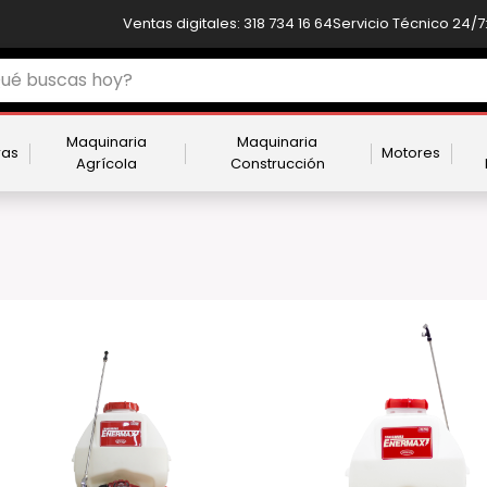
Ventas digitales: 318 734 16 64
Servicio Técnico 24/7:
Maquinaria
Maquinaria
ras
Motores
Agrícola
Construcción