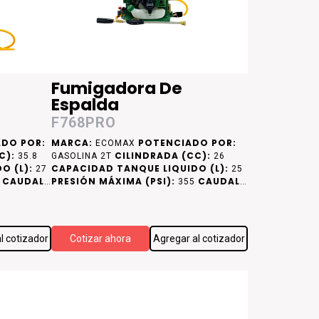
Fumigadora De
Espalda
F768PRO
DO POR:
MARCA:
POTENCIADO POR:
ECOMAX
C):
CILINDRADA (CC):
35.8
GASOLINA 2T
26
O (L):
CAPACIDAD TANQUE LIQUIDO (L):
27
25
CAUDAL
PRESIÓN MÁXIMA (PSI):
CAUDAL
0
355
MÁXIMO (LPM):
8
l cotizador
Cotizar ahora
Agregar al cotizador