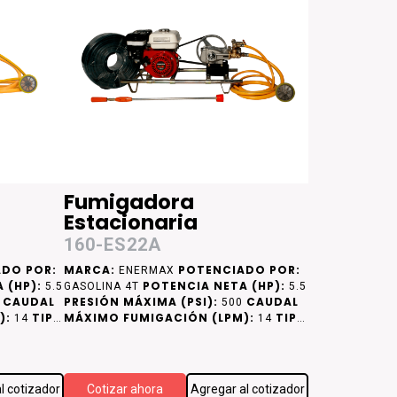
Fumigadora
Estacionaria
160-ES22A
DO POR:
MARCA:
POTENCIADO POR:
ENERMAX
 (HP):
POTENCIA NETA (HP):
5.5
GASOLINA 4T
5.5
CAUDAL
PRESIÓN MÁXIMA (PSI):
CAUDAL
0
500
):
TIPO
MÁXIMO FUMIGACIÓN (LPM):
TIPO
14
14
DE CAMISA DE CILINDRO:
MISA DE
CAMISA DE
ACERO
l cotizador
Cotizar ahora
Agregar al cotizador