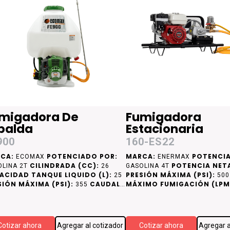
migadora De
Fumigadora
palda
Estacionaria
900
160-ES22
CA:
POTENCIADO POR:
MARCA:
POTENCIA
ECOMAX
ENERMAX
CILINDRADA (CC):
POTENCIA NETA
OLINA 2T
26
GASOLINA 4T
ACIDAD TANQUE LIQUIDO (L):
PRESIÓN MÁXIMA (PSI):
25
50
SIÓN MÁXIMA (PSI):
CAUDAL
MÁXIMO FUMIGACIÓN (LPM
355
IMO (LPM):
DE CAMISA DE CILINDRO:
8
CA
ACERO
Cotizar ahora
Agregar al cotizador
Cotizar ahora
Agregar a