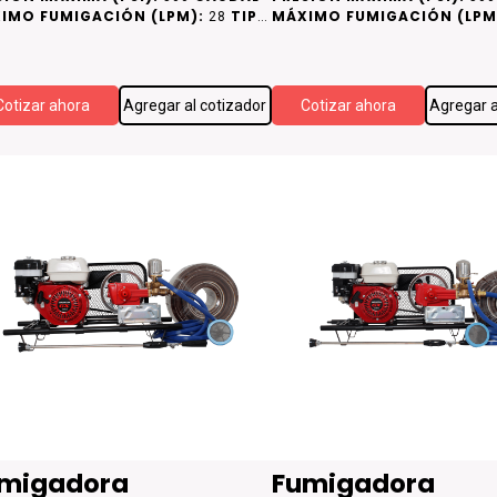
IMO FUMIGACIÓN (LPM):
TIPO
MÁXIMO FUMIGACIÓN (LPM
28
CAMISA DE CILINDRO:
DE CAMISA DE CILINDRO:
CAMISA DE
CA
RO
ACERO
Cotizar ahora
Agregar al cotizador
Cotizar ahora
Agregar a
migadora
Fumigadora