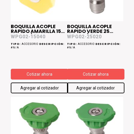
BOQUILLA ACOPLE
BOQUILLA ACOPLE
RAPIDO AMARILLA 15
RAPIDO VERDE 25
Grados/Diam 0.40
Grados/Diam 0.20
WPG02-15040
WPG02-25020
WPG02
WPG02
TIPO:
DESCRIPCIÓN:
TIPO:
DESCRIPCIÓN:
ACCESORIO
ACCESORIO
#N/A
#N/A
Cotizar ahora
Cotizar ahora
Agregar al cotizador
Agregar al cotizador