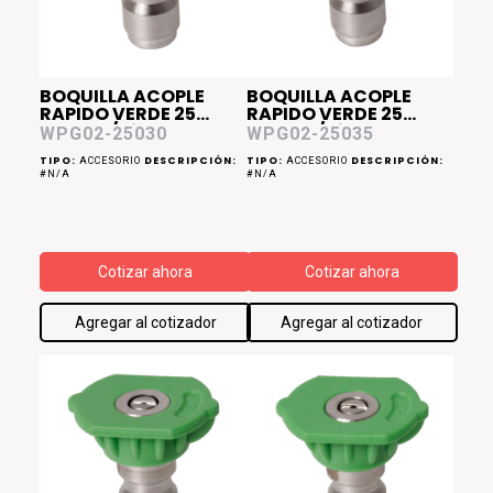
BOQUILLA ACOPLE
BOQUILLA ACOPLE
RAPIDO VERDE 25
RAPIDO VERDE 25
Grados/Diam 0.30
Grados/Diam 0.35
WPG02-25030
WPG02-25035
WPG02
WPG02
TIPO:
DESCRIPCIÓN:
TIPO:
DESCRIPCIÓN:
ACCESORIO
ACCESORIO
#N/A
#N/A
Cotizar ahora
Cotizar ahora
Agregar al cotizador
Agregar al cotizador