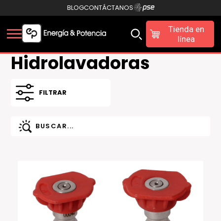
BLOG
CONTÁCTANOS
Tienda en
línea
Hidrolavadoras
FILTRAR