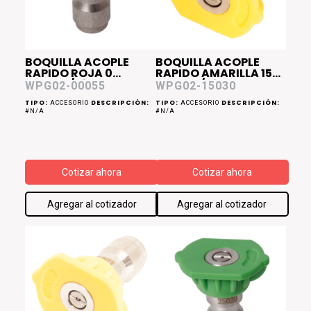
BOQUILLA ACOPLE
BOQUILLA ACOPLE
RAPIDO ROJA 0
RAPIDO AMARILLA 15
Grados/Diam 0.55
Grados/Diam 0.30
WPG02-00055
WPG02-15030
WPG02
WPG02
TIPO:
DESCRIPCIÓN:
TIPO:
DESCRIPCIÓN:
ACCESORIO
ACCESORIO
#N/A
#N/A
Cotizar ahora
Cotizar ahora
Agregar al cotizador
Agregar al cotizador