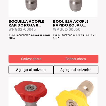
BOQUILLA ACOPLE
BOQUILLA ACOPLE
RAPIDO ROJA 0
RAPIDO ROJA 0
Grados/Diam 0.45
Grados/Diam 0.50
WPG02-00045
WPG02-00050
WPG02
WPG02
TIPO:
DESCRIPCIÓN:
TIPO:
DESCRIPCIÓN:
ACCESORIO
ACCESORIO
#N/A
#N/A
Cotizar ahora
Cotizar ahora
Agregar al cotizador
Agregar al cotizador