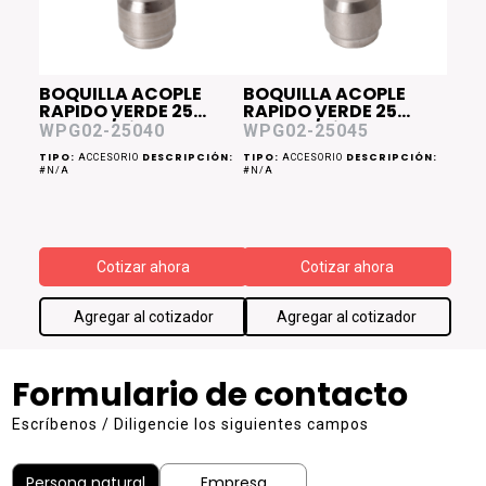
BOQUILLA ACOPLE
BOQUILLA ACOPLE
RAPIDO VERDE 25
RAPIDO VERDE 25
Grados/Diam 0.40
Grados/Diam 0.45
WPG02-25040
WPG02-25045
WPG02
WPG02
TIPO:
DESCRIPCIÓN:
TIPO:
DESCRIPCIÓN:
ACCESORIO
ACCESORIO
#N/A
#N/A
Cotizar ahora
Cotizar ahora
Agregar al cotizador
Agregar al cotizador
Formulario de contacto
Escríbenos / Diligencie los siguientes campos
Persona natural
Empresa