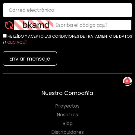
HE LEÍDO Y ACEPTO LAS CONDICIONES DE TRATAMIENTO DE DATOS
//
CLIC AQUÍ
Enviar mensaje
0
NO TIENES PRODUCTOS
Nuestra Compañía
PARA COTIZAR
Proyectos
Nosotros
Blog
Distribuidores