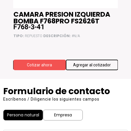
CAMARA PRESION IZQUIERDA
RE
BOMBA F768PRO FS2626T
F76
F768-3-41
F76
TIPO:
DESCRIPCIÓN:
TIPO:
REPUESTO
#N/A
F768 W
ador
Cotizar ahora
Agregar al cotizador
Formulario de contacto
Escríbenos / Diligencie los siguientes campos
Persona natural
Empresa