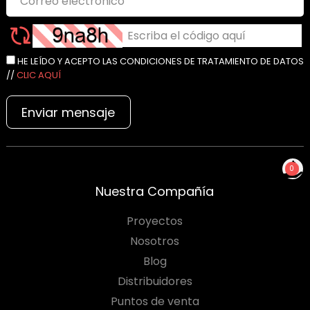
HE LEÍDO Y ACEPTO LAS CONDICIONES DE TRATAMIENTO DE DATOS
//
CLIC AQUÍ
Enviar mensaje
0
NO TIENES PRODUCTOS
Nuestra Compañía
PARA COTIZAR
Proyectos
Nosotros
Blog
Distribuidores
Puntos de venta