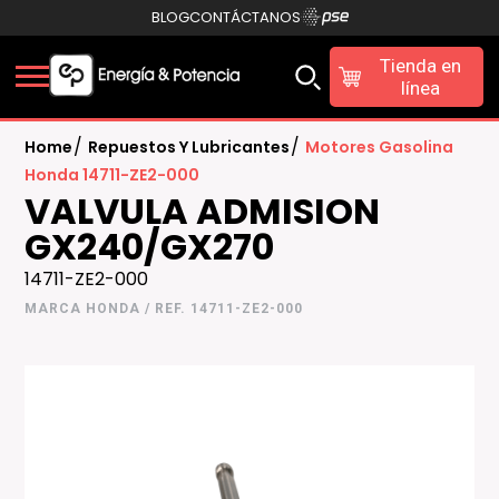
BLOG
CONTÁCTANOS
Tienda en
línea
/
/
Home
Repuestos Y Lubricantes
Motores Gasolina
Honda 14711-ZE2-000
VALVULA ADMISION
GX240/GX270
14711-ZE2-000
MARCA HONDA / REF. 14711-ZE2-000