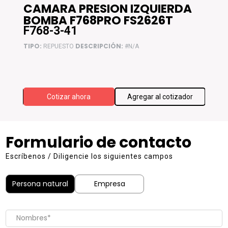
CAMARA PRESION IZQUIERDA
RE
BOMBA F768PRO FS2626T
F76
F768-3-41
F76
TIPO:
DESCRIPCIÓN:
TIPO:
REPUESTO
#N/A
F768 W
ador
Cotizar ahora
Agregar al cotizador
Formulario de contacto
Escríbenos / Diligencie los siguientes campos
Persona natural
Empresa