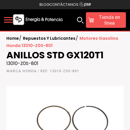
BLOG
CONTÁCTANOS
Tienda en
línea
/
/
Home
Repuestos Y Lubricantes
Motores Gasolina
Honda 13010-Z0S-801
ANILLOS STD GX120T1
13010-Z0S-801
MARCA HONDA / REF. 13010-Z0S-801