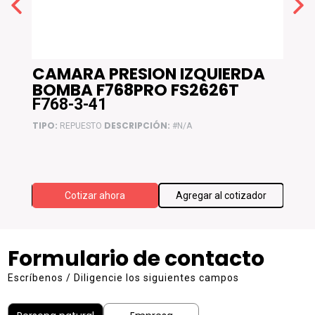
CAMARA PRESION IZQUIERDA
RE
BOMBA F768PRO FS2626T
F76
F768-3-41
F76
TIPO:
DESCRIPCIÓN:
TIPO:
REPUESTO
#N/A
F768 W
ador
Cotizar ahora
Agregar al cotizador
Formulario de contacto
Escríbenos / Diligencie los siguientes campos