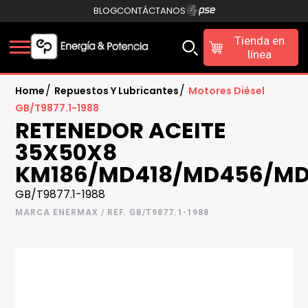
BLOG
CONTÁCTANOS
Tienda en
línea
/
/
Home
Repuestos Y Lubricantes
Motores Diésel
GB/T9877.1-1988
RETENEDOR ACEITE
35X50X8
KM186/MD418/MD456/M
GB/T9877.1-1988
MARCA ENERMAX / REF. GB/T9877.1-1988