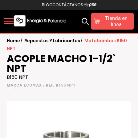
BLOG
CONTÁCTANOS
Tienda en
línea
/
/
Home
Repuestos Y Lubricantes
Motobombas B150
NPT
ACOPLE MACHO 1-1/2`
NPT
B150 NPT
MARCA ECOMAX / REF. B150 NPT