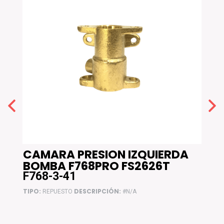
CAMARA PRESION IZQUIERDA
RE
BOMBA F768PRO FS2626T
F76
F768-3-41
F76
TIPO:
DESCRIPCIÓN:
TIPO:
REPUESTO
#N/A
F768 W