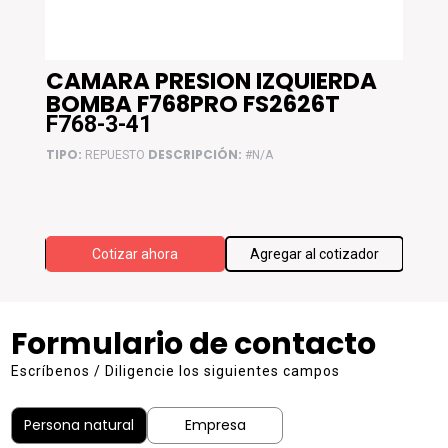
CAMARA PRESION IZQUIERDA
RE
BOMBA F768PRO FS2626T
F76
F768-3-41
F76
TIPO:
DESCRIPCIÓN:
TIPO:
REPUESTO
#N/A
F768 W
ador
Cotizar ahora
Agregar al cotizador
Formulario de contacto
Escríbenos / Diligencie los siguientes campos
Persona natural
Empresa