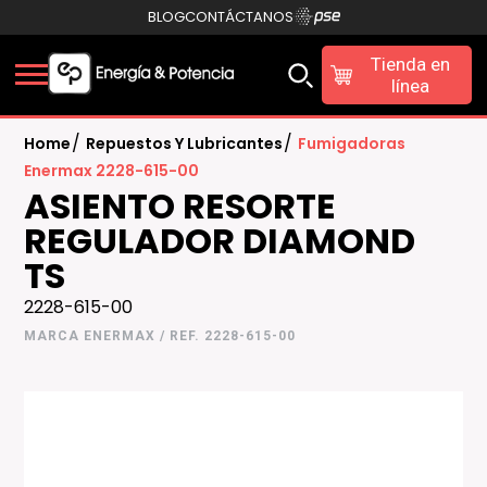
BLOG
CONTÁCTANOS
Tienda en
línea
/
/
Home
Repuestos Y Lubricantes
Fumigadoras
Enermax 2228-615-00
ASIENTO RESORTE
REGULADOR DIAMOND
TS
2228-615-00
MARCA ENERMAX / REF. 2228-615-00