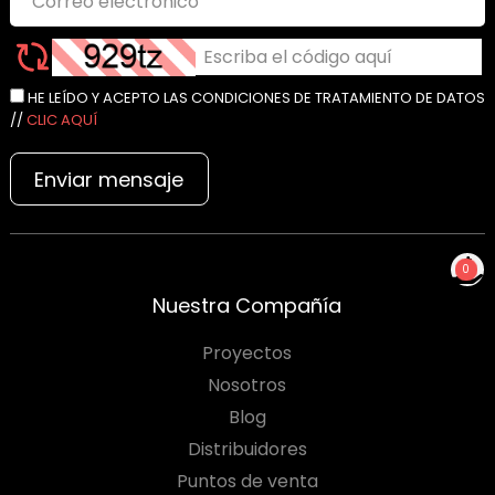
HE LEÍDO Y ACEPTO LAS CONDICIONES DE TRATAMIENTO DE DATOS
//
CLIC AQUÍ
Enviar mensaje
0
NO TIENES PRODUCTOS
Nuestra Compañía
PARA COTIZAR
Proyectos
Nosotros
Blog
Distribuidores
Puntos de venta