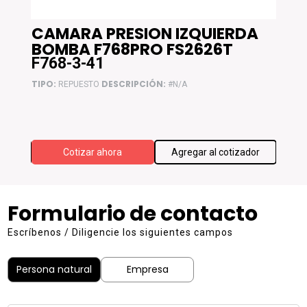
CAMARA PRESION IZQUIERDA
RE
BOMBA F768PRO FS2626T
F76
F768-3-41
F76
TIPO:
DESCRIPCIÓN:
TIPO:
REPUESTO
#N/A
F768 W
ador
Cotizar ahora
Agregar al cotizador
Formulario de contacto
Escríbenos / Diligencie los siguientes campos
Persona natural
Empresa