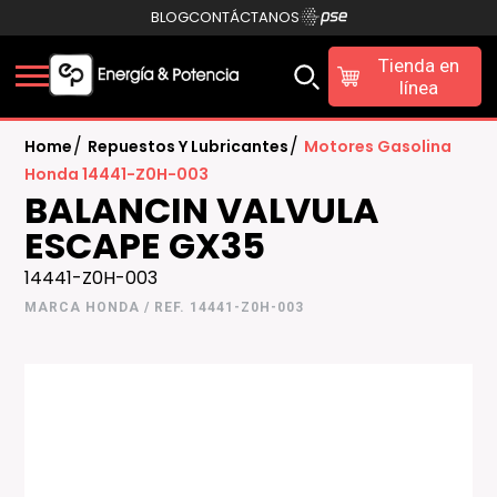
BLOG
CONTÁCTANOS
Tienda en
línea
/
/
Home
Repuestos Y Lubricantes
Motores Gasolina
Honda 14441-Z0H-003
BALANCIN VALVULA
ESCAPE GX35
14441-Z0H-003
MARCA HONDA / REF. 14441-Z0H-003