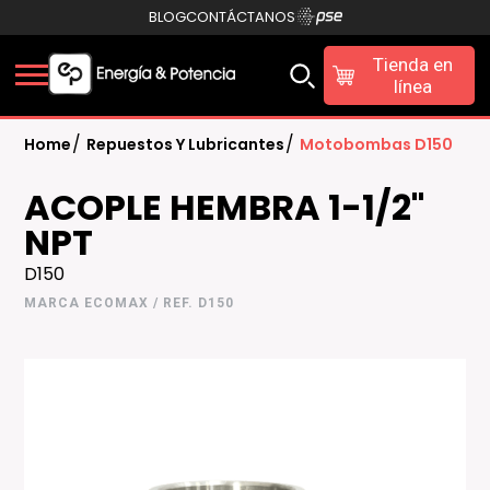
BLOG
CONTÁCTANOS
Tienda en
línea
/
/
Home
Repuestos Y Lubricantes
Motobombas D150
ACOPLE HEMBRA 1-1/2"
NPT
D150
MARCA ECOMAX / REF. D150