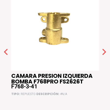
CAMARA PRESION IZQUIERDA
RE
BOMBA F768PRO FS2626T
F76
F768-3-41
F76
TIPO:
DESCRIPCIÓN:
TIPO:
REPUESTO
#N/A
F768 W