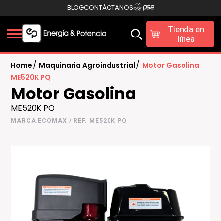
BLOG
CONTÁCTANOS
Tienda en
línea
/
/
Home
Maquinaria Agroindustrial
Motor Gasolina
ME520K PQ
Motor Gasolina
ME520K PQ
MARCA ECOMAX / REF. ME520K PQ