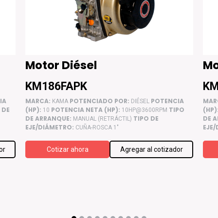
Motor Diésel
Mo
KM186FAPK
KM
IA
MARCA:
POTENCIADO POR:
POTENCIA
MAR
KAMA
DIÉSEL
 DE
(HP):
POTENCIA NETA (HP):
TIPO
(HP)
10
10HP@3600RPM
DE ARRANQUE:
TIPO DE
DE 
MANUAL (RETRÁCTIL)
EJE/DIÁMETRO:
EJE
CUÑA-ROSCA 1"
or
Cotizar ahora
Agregar al cotizador