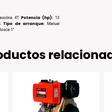
Potencia (hp):
solina 4T
13
Tipo de arranque:
pm
Manual
osca 1"
oductos relaciona