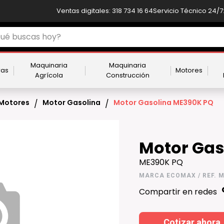
Ventas digitales: 318 734 16 64
Servicio Técnico 24/7:
Maquinaria
Maquinaria
ras
Motores
Agrícola
Construcción
Motores
Motor Gasolina
Motor Gasolina ME390K PQ
/
/
Motor Gas
ME390K PQ
MARCA ECOMAX / REF. M
Compartir en redes
Cotizar ahora