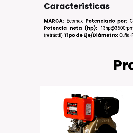
Características
MARCA:
Potenciado por:
Ecomax
Ga
Potencia neta (hp):
13hp@3600r
Tipo de Eje/Diámetro:
(retráctil)
Cuña-R
Pr