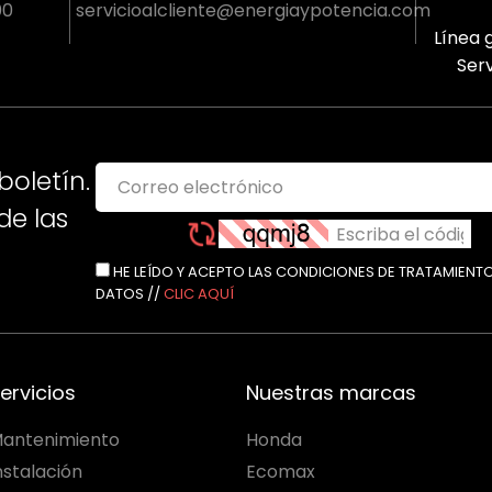
00
servicioalcliente@energiaypotencia.com
Línea g
Serv
boletín.
e las
HE LEÍDO Y ACEPTO LAS CONDICIONES DE TRATAMIENT
DATOS //
CLIC AQUÍ
ervicios
Nuestras marcas
antenimiento
Honda
nstalación
Ecomax