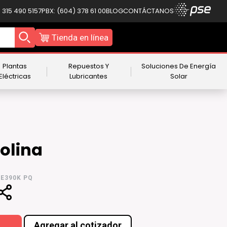
 315 490 5157
PBX: (604) 378 61 00
BLOG
CONTÁCTANOS
Tienda en línea
Plantas
Repuestos Y
Soluciones De Energía
Eléctricas
Lubricantes
Solar
olina
E390K PQ
Agregar al cotizador