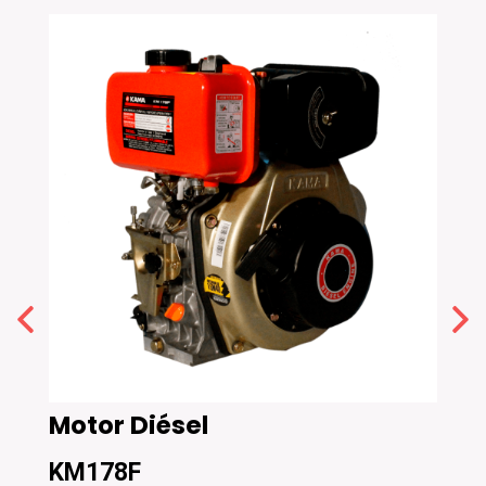
Motor Diésel
Mot
KM178F
KM1