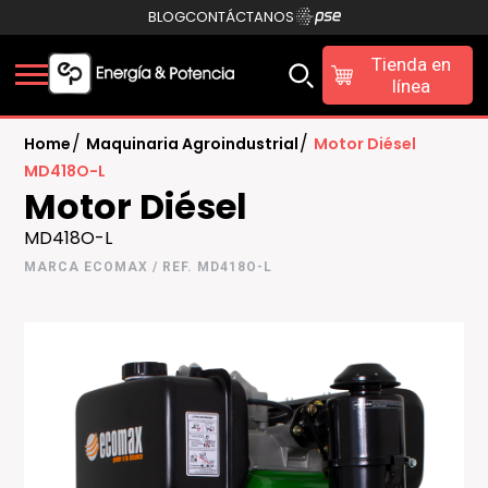
BLOG
CONTÁCTANOS
Tienda en
línea
/
/
Home
Maquinaria Agroindustrial
Motor Diésel
MD418O-L
Motor Diésel
MD418O-L
MARCA ECOMAX / REF. MD418O-L