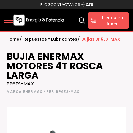
BLOG
CONTÁCTANOS
Tienda en
línea
/
/
Home
Repuestos Y Lubricantes
Bujías BP6ES-MAX
BUJIA ENERMAX
MOTORES 4T ROSCA
LARGA
BP6ES-MAX
MARCA ENERMAX / REF. BP6ES-MAX