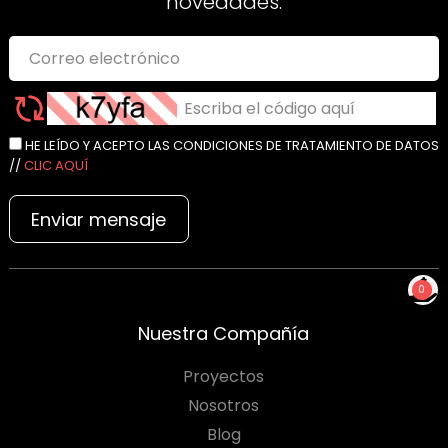
novedades.
HE LEÍDO Y ACEPTO LAS CONDICIONES DE TRATAMIENTO DE DATOS
//
CLIC AQUÍ
Enviar mensaje
0
NO TIENES PRODUCTOS
Nuestra Compañía
PARA COTIZAR
Proyectos
Nosotros
Blog