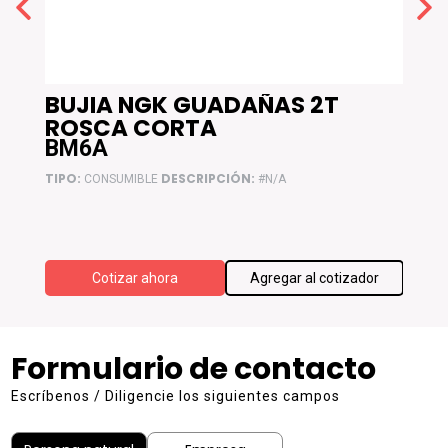
BUJIA NGK GUADAÑAS 2T
BUJ
ROSCA CORTA
AL 
BM6A
BP5
TIPO:
DESCRIPCIÓN:
TIPO:
CONSUMIBLE
#N/A
C
ador
Cotizar ahora
Agregar al cotizador
Formulario de contacto
Escríbenos / Diligencie los siguientes campos