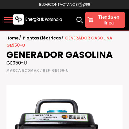
BLOG
CONTÁCTANOS
Tienda en
línea
/
/
Home
Plantas Eléctricas
GENERADOR GASOLINA
GE950-U
GENERADOR GASOLINA
GE950-U
MARCA ECOMAX / REF. GE950-U