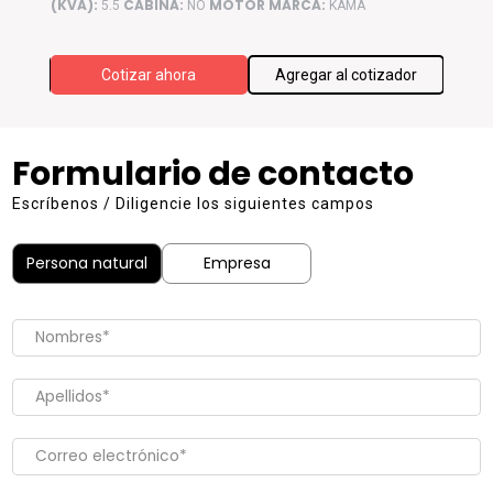
(KVA):
CABINA:
MOTOR MARCA:
(KVA):
5.5
NO
KAMA
ador
Cotizar ahora
Agregar al cotizador
Formulario de contacto
Escríbenos / Diligencie los siguientes campos
Persona natural
Empresa