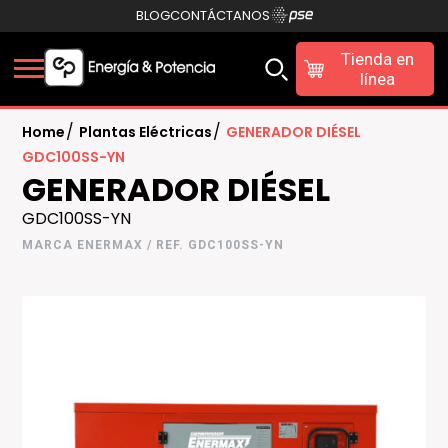
BLOG
CONTÁCTANOS
Tienda en
línea
/
/
Home
Plantas Eléctricas
GENERADOR DIÉSEL
GDC100SS-YN
GENERADOR DIÉSEL
GDC100SS-YN
MARCA ENERMAX / REF. GDC100SS-YN