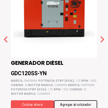
GENERADOR DIÉSEL
GEN
GDC120SS-YN
GDC
M:
MARCA:
POTENCIA STBY (KVA):
RPM:
MARCA
1800
ENERMAX
125
1800
CABINA:
MOTOR MARCA:
MARCA:
CABIN
ERMAX
SI
CUMMINS
ENERMAX
POTENCIA STBY (KVA):
RPM:
CABINA:
POTEN
125
1800
SI
MOTOR MARCA:
MOTOR
CUMMINS
ador
Cotizar ahora
Agregar al cotizador