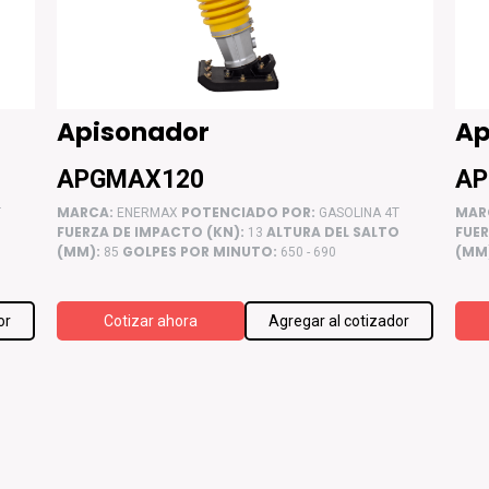
Apisonador
Ap
APGMAX120
AP
MARCA:
POTENCIADO POR:
MAR
T
ENERMAX
GASOLINA 4T
O
FUERZA DE IMPACTO (KN):
ALTURA DEL SALTO
FUER
13
(MM):
GOLPES POR MINUTO:
(MM
85
650 - 690
or
Cotizar ahora
Agregar al cotizador