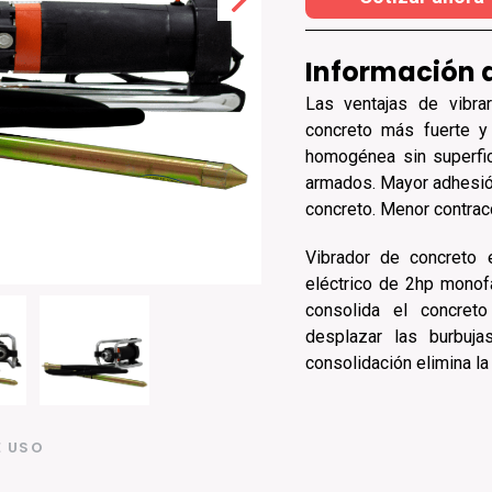
Información 
Las ventajas de vibra
concreto más fuerte y
homogénea sin superfi
armados. Mayor adhesió
concreto. Menor contrac
Vibrador de concreto e
eléctrico de 2hp monof
consolida el concret
desplazar las burbuj
consolidación elimina l
E USO