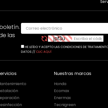
Serv
boletín.
e las
HE LEÍDO Y ACEPTO LAS CONDICIONES DE TRATAMIENT
DATOS //
CLIC AQUÍ
ervicios
Nuestras marcas
antenimiento
Honda
nstalación
Ecomax
eparación
Enermax
esinfección
Tecnigreen