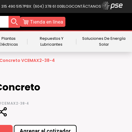
 315 490 5157
PBX: (604) 378 61 00
BLOG
CONTÁCTANOS
Tienda en línea
Plantas
Repuestos Y
Soluciones De Energía
Eléctricas
Lubricantes
Solar
 Concreto VCEMAX2-38-4
Concreto
 VCEMAX2-38-4
Agregar al cotizador