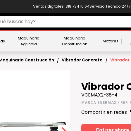
Ventas digitales: 318 734 16 64
Servicio Técnico 24/7:
Maquinaria
Maquinaria
ras
Motores
Agrícola
Construcción
Maquinaria Construcción
Vibrador Concreto
Vibrador
/
/
Vibrador 
VCEMAX2-38-4
MARCA ENERMAX / REF.
Compartir en redes
Cotizar ahora