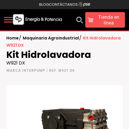
BLOG
CONTÁCTANOS
Tienda en
línea
/
/
Home
Maquinaria Agroindustrial
Kit Hidrolavadora
W921 DX
Kit Hidrolavadora
W921 DX
MARCA INTERPUMP / REF. W921 DX