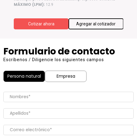
MÁXIMO (LPM):
MÁXIM
12.9
ador
Cotizar ahora
Agregar al cotizador
Formulario de contacto
Escríbenos / Diligencie los siguientes campos
Persona natural
Empresa