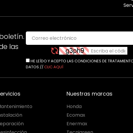
Serv
boletín.
e las
HE LEÍDO Y ACEPTO LAS CONDICIONES DE TRATAMIENT
DATOS //
CLIC AQUÍ
ervicios
Nuestras marcas
antenimiento
Honda
nstalación
Ecomax
eparación
Enermax
esinfección
Tecnigreen