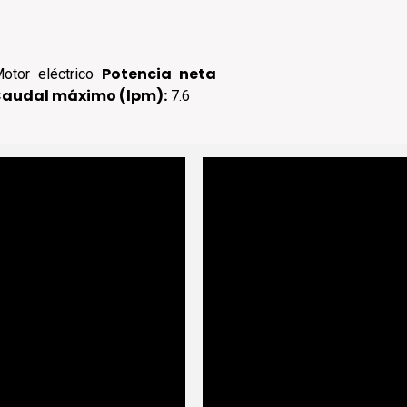
Potencia neta
tor eléctrico
audal máximo (lpm):
7.6