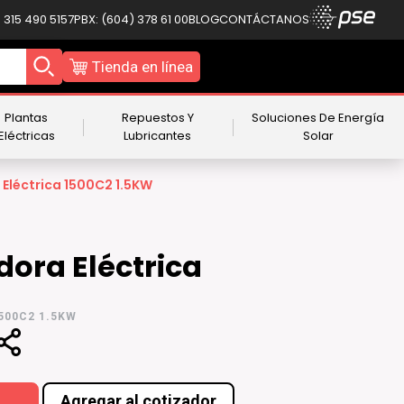
 315 490 5157
PBX: (604) 378 61 00
BLOG
CONTÁCTANOS
Tienda en línea
Plantas
Repuestos Y
Soluciones De Energía
Eléctricas
Lubricantes
Solar
 Eléctrica 1500C2 1.5KW
dora Eléctrica
500C2 1.5KW
Agregar al cotizador