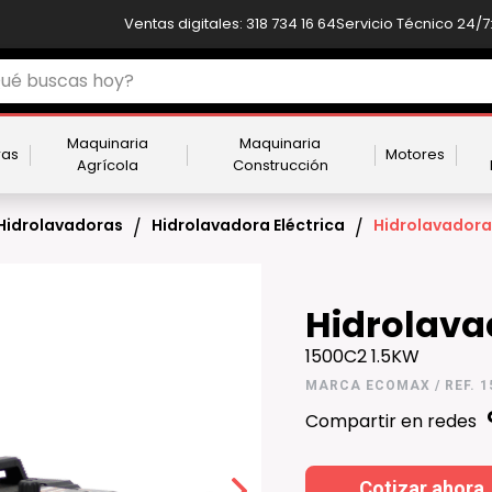
Ventas digitales: 318 734 16 64
Servicio Técnico 24/7:
Maquinaria
Maquinaria
ras
Motores
Agrícola
Construcción
Hidrolavadoras
Hidrolavadora Eléctrica
Hidrolavadora
/
/
Hidrolava
1500C2 1.5KW
MARCA ECOMAX / REF. 1
Compartir en redes
Cotizar ahora