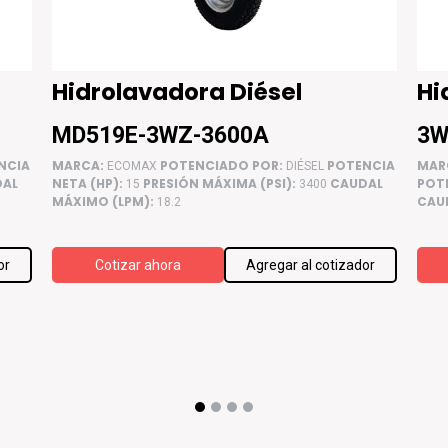
Hidrolavadora Diésel
Hi
MD519E-3WZ-3600A
3W
NCIA
MARCA:
POTENCIADO POR:
POTENCIA
MAR
ECOMAX
DIÉSEL
DAL
NETA (HP):
PRESIÓN MÁXIMA (PSI):
CAUDAL
POTE
15
3400
MÁXIMO (LPM):
CAU
18.2
or
Cotizar ahora
Agregar al cotizador