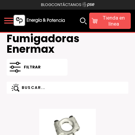
BLOG
CONTÁCTANOS
Tienda en
línea
Fumigadoras
Enermax
FILTRAR