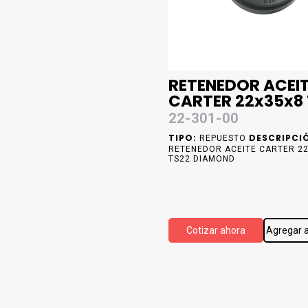
RETENEDOR ACEI
CARTER 22x35x8
DIAMOND
22-301-00
TIPO:
DESCRIPCI
REPUESTO
RETENEDOR ACEITE CARTER 2
TS22 DIAMOND
Cotizar ahora
Agregar a