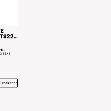
TE
 TS22
ÓN:
2X35X8
l cotizador