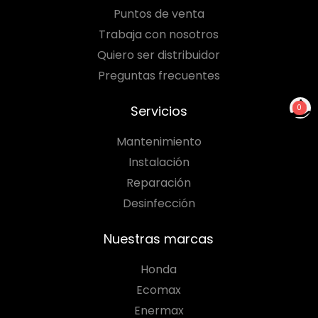
Puntos de venta
Trabaja con nosotros
Quiero ser distribuidor
Preguntas frecuentes
Servicios
0
NO TIENES PRODUCTOS
PARA COTIZAR
Mantenimiento
Instalación
Reparación
Desinfección
Nuestras marcas
Honda
Ecomax
Enermax