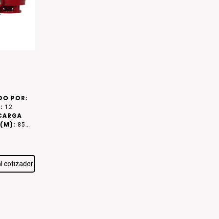
DO POR:
:
12
CARGA
(M):
85
0
l cotizador