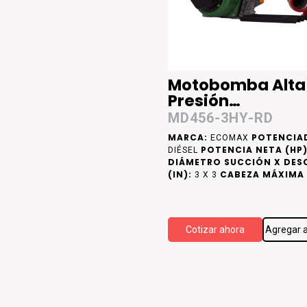
Motobomba Alta
Presión
Desensamblada
MD456-3HY-RD
MARCA:
POTENCIA
ECOMAX
POTENCIA NETA (HP)
DIÉSEL
DIÁMETRO SUCCIÓN X DES
(IN):
CABEZA MÁXIMA 
3 X 3
CAUDAL MÁXIMO (LPM):
90
Cotizar ahora
Agregar a