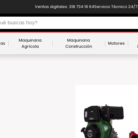
Ventas digitales: 318 734 16 64
Servicio Técnico 24/7:
Maquinaria
Maquinaria
ras
Motores
Agrícola
Construcción